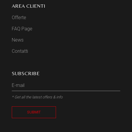
AREA CLIENTI
Offerte
FAQ Page
News
Contatti
SUBSCRIBE
* Get all the latest offers & info
SUBMIT