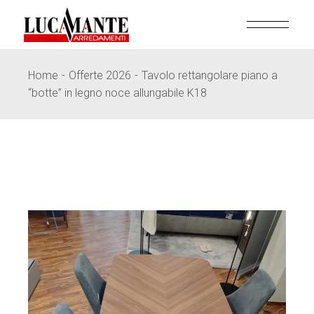
Skip
to
the
content
Home
Offerte 2026
Tavolo rettangolare piano a
“botte” in legno noce allungabile K18